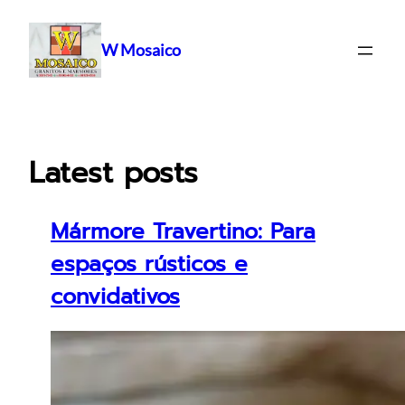
Pular
para
W Mosaico
o
conteúdo
Latest posts
Mármore Travertino: Para
espaços rústicos e
convidativos