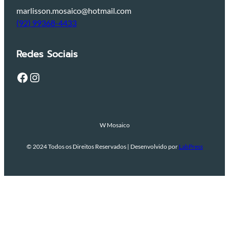
marlisson.mosaico@hotmail.com
(92) 99368-4433
Redes Sociais
Facebook
Instagram
W Mosaico
© 2024 Todos os Direitos Reservados | Desenvolvido por
LabPress